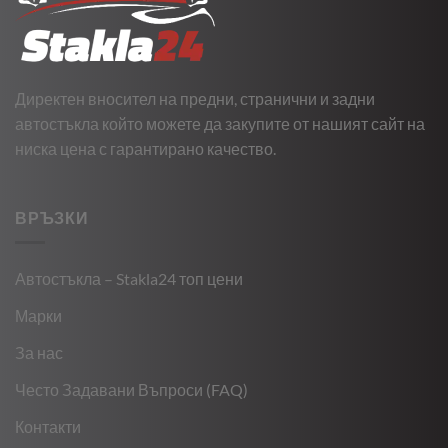
Директен вносител на предни, странични и задни
автостъкла който можете да закупите от нашият сайт на
ниска цена с гарантирано качество.
ВРЪЗКИ
Автостъкла – Stakla24 топ цени
Марки
За нас
Често Задавани Въпроси (FAQ)
Контакти