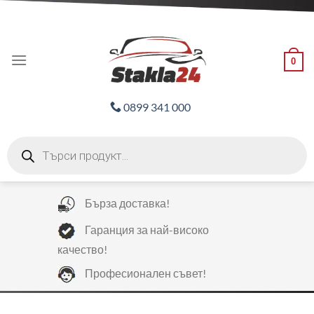
Skip
ADD ANYTHING HERE OR JUST REMOVE IT...
to
content
0
0899 341 000
Products
search
Бърза доставка!
Гаранция за най-високо
качество!
Професионален съвет!