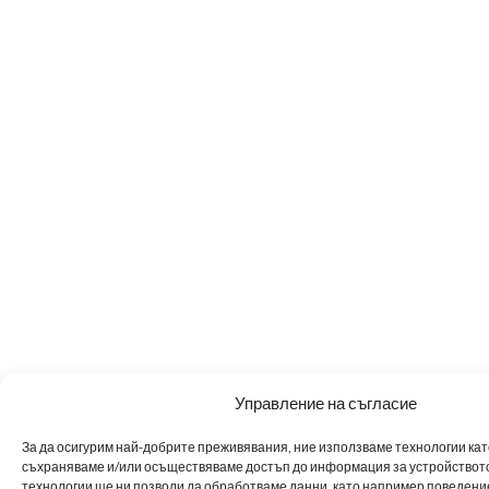
Управление на съгласие
За да осигурим най-добрите преживявания, ние използваме технологии като 
съхраняваме и/или осъществяваме достъп до информация за устройството
технологии ще ни позволи да обработваме данни, като например поведен