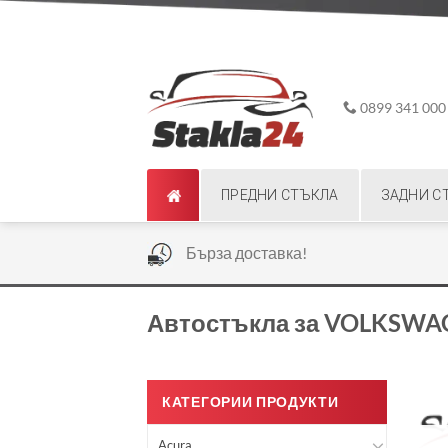
Skip
ADD ANYTHING HERE OR JUST REMOVE IT...
to
content
0899 341 000
ПРЕДНИ СТЪКЛА
ЗАДНИ С
|
Бърза доставка!
Автостъкла за VOLKSWA
КАТЕГОРИИ ПРОДУКТИ
Acura