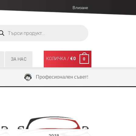
Влизане
ucts
ch
КОЛИЧКА /
€
0
0
ЗА НАС
Професионален съвет!
2019