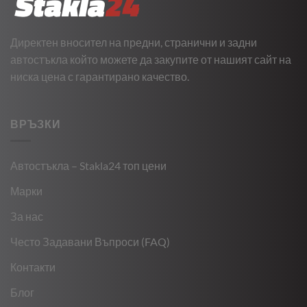
Директен вносител на предни, странични и задни
автостъкла който можете да закупите от нашият сайт на
ниска цена с гарантирано качество.
ВРЪЗКИ
Автостъкла – Stakla24 топ цени
Марки
За нас
Често Задавани Въпроси (FAQ)
Контакти
Блог