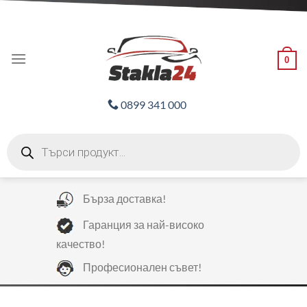
Skip
ADD ANYTHING HERE OR JUST REMOVE IT...
to
content
0
0899 341 000
Products
search
Бърза доставка!
Гаранция за най-високо
качество!
Професионален съвет!