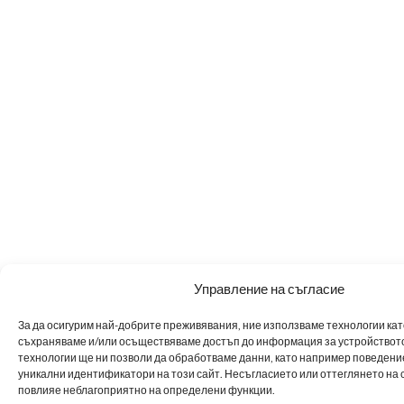
Управление на съгласие
За да осигурим най-добрите преживявания, ние използваме технологии като 
съхраняваме и/или осъществяваме достъп до информация за устройството
технологии ще ни позволи да обработваме данни, като например поведен
уникални идентификатори на този сайт. Несъгласието или оттеглянето на 
повлияе неблагоприятно на определени функции.