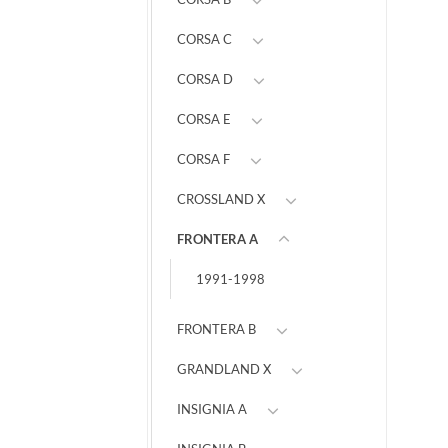
CORSA C
CORSA D
CORSA E
CORSA F
CROSSLAND X
FRONTERA A
1991-1998
FRONTERA B
GRANDLAND X
INSIGNIA A