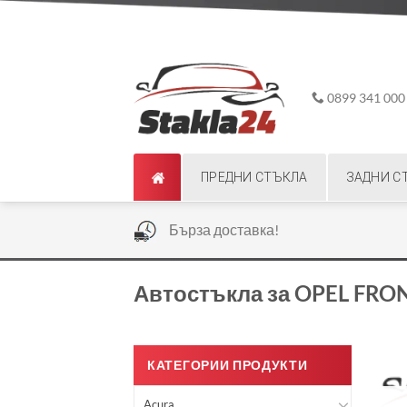
Skip
ADD ANYTHING HERE OR JUST REMOVE IT...
to
content
0899 341 000
ПРЕДНИ СТЪКЛА
ЗАДНИ С
|
Бърза доставка!
Автостъкла за OPEL FRO
КАТЕГОРИИ ПРОДУКТИ
Acura