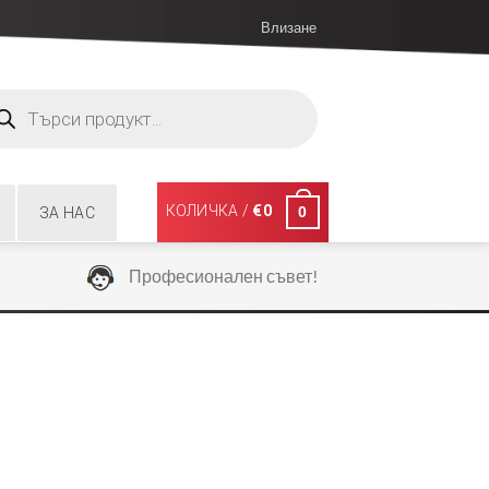
Влизане
ucts
ch
КОЛИЧКА /
€
0
0
ЗА НАС
Професионален съвет!