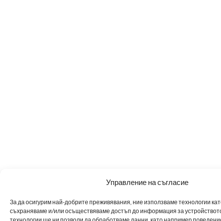
Управление на съгласие
За да осигурим най-добрите преживявания, ние използваме технологии като 
съхраняваме и/или осъществяваме достъп до информация за устройството
технологии ще ни позволи да обработваме данни, като например поведен