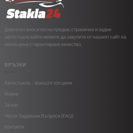
Директен вносител на предни, странични и задни
автостъкла който можете да закупите от нашият сайт на
ниска цена с гарантирано качество.
ВРЪЗКИ
Автостъкла – Stakla24 топ цени
Марки
За нас
Често Задавани Въпроси (FAQ)
Контакти