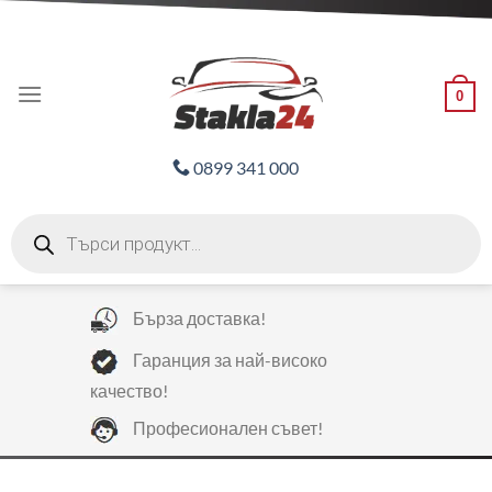
Skip
ADD ANYTHING HERE OR JUST REMOVE IT...
to
content
0
0899 341 000
Products
search
Бърза доставка!
Гаранция за най-високо
качество!
Професионален съвет!