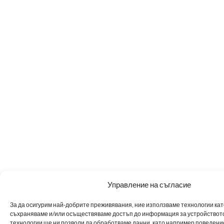
Управление на съгласие
За да осигурим най-добрите преживявания, ние използваме технологии като 
съхраняваме и/или осъществяваме достъп до информация за устройството
технологии ще ни позволи да обработваме данни, като например поведен