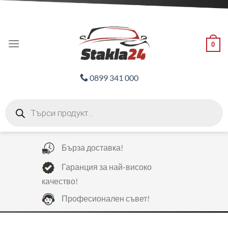
Skip
ADD ANYTHING HERE OR JUST REMOVE IT...
to
content
0
0899 341 000
Products
search
Бърза доставка!
Гаранция за най-високо
качество!
Професионален съвет!