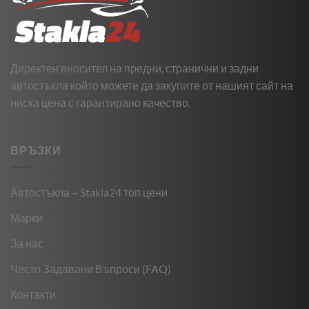
Директен вносител на предни, странични и задни
автостъкла който можете да закупите от нашият сайт на
ниска цена с гарантирано качество.
ВРЪЗКИ
Автостъкла – Stakla24 топ цени
Марки
За нас
Често Задавани Въпроси (FAQ)
Контакти