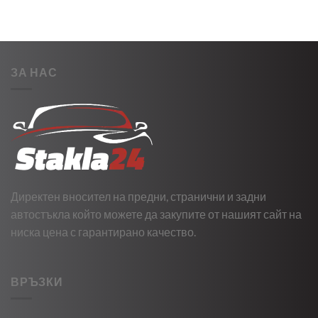
ЗА НАС
Директен вносител на предни, странични и задни
автостъкла който можете да закупите от нашият сайт на
ниска цена с гарантирано качество.
ВРЪЗКИ