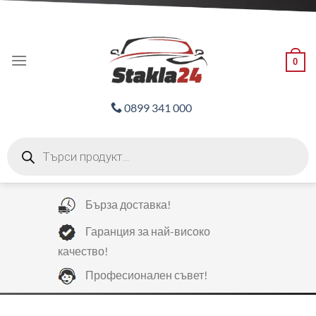
Skip
ADD ANYTHING HERE OR JUST REMOVE IT...
to
content
0
0899 341 000
Products
search
Бърза доставка!
Гаранция за най-високо
качество!
Професионален съвет!