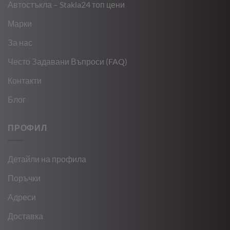
Автостъкла – Stakla24 топ цени
Марки
За нас
Често Задавани Въпроси (FAQ)
Контакти
Блог
ПРОФИЛ
Детайли на профила
Поръчки
Адреси
Доставка