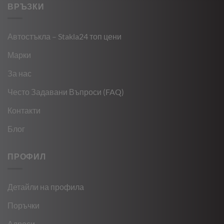
ВРЪЗКИ
Автостъкла – Stakla24 топ цени
Марки
За нас
Често Задавани Въпроси (FAQ)
Контакти
Блог
ПРОФИЛ
Детайли на профила
Поръчки
Адреси