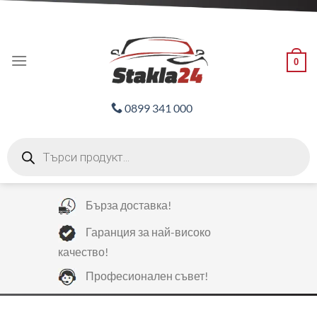
Skip
ADD ANYTHING HERE OR JUST REMOVE IT...
to
content
0
0899 341 000
Products
search
Бърза доставка!
Гаранция за най-високо
качество!
Професионален съвет!