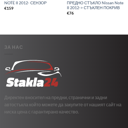
NOTE II 2012- СЕНЗОР
ПРЕДНО СТЪКЛО Nissan Note
II 2012-> СТЪКЛЕН ПОКРИВ
€
159
€
76
ЗА НАС
Директен вносител на предни, странични и задни
автостъкла който можете да закупите от нашият сайт на
ниска цена с гарантирано качество.