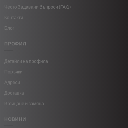
Често Задавани Въпроси (FAQ)
Контакти
Блог
ПРОФИЛ
Детайли на профила
Поръчки
Адреси
Доставка
Връщане и замяна
НОВИНИ