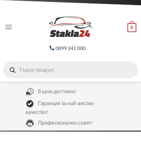
Skip
ADD ANYTHING HERE OR JUST REMOVE IT...
to
content
0
0899 341 000
Products
search
Бърза доставка!
Гаранция за най-високо
качество!
Професионален съвет!