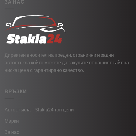
ЗА НАС
Директен вносител на предни, странични и задни
автостъкла който можете да закупите от нашият сайт на
ниска цена с гарантирано качество.
ВРЪЗКИ
Автостъкла – Stakla24 топ цени
Марки
За нас