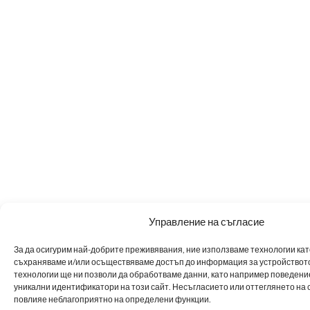
Управление на съгласие
За да осигурим най-добрите преживявания, ние използваме технологии като 
съхраняваме и/или осъществяваме достъп до информация за устройството
технологии ще ни позволи да обработваме данни, като например поведен
уникални идентификатори на този сайт. Несъгласието или оттеглянето на 
повлияе неблагоприятно на определени функции.