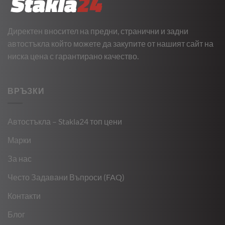
Директен вносител на предни, странични и задни
автостъкла който можете да закупите от нашият сайт на
ниска цена с гарантирано качество.
ВРЪЗКИ
Автостъкла – Stakla24 топ цени
Марки
За нас
Често Задавани Въпроси (FAQ)
Контакти
Блог