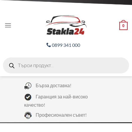
Skip
ADD ANYTHING HERE OR JUST REMOVE IT...
to
content
0
0899 341 000
Products
search
Бърза доставка!
Гаранция за най-високо
качество!
Професионален съвет!