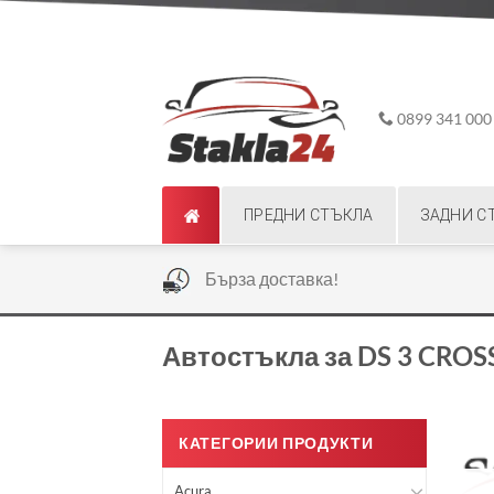
Skip
ADD ANYTHING HERE OR JUST REMOVE IT...
to
content
0899 341 000
ПРЕДНИ СТЪКЛА
ЗАДНИ С
|
Бърза доставка!
Автостъкла за DS 3 CRO
КАТЕГОРИИ ПРОДУКТИ
Acura