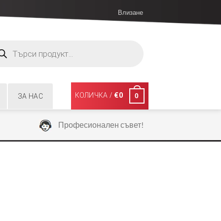
Влизане
ucts
ch
КОЛИЧКА /
€
0
0
ЗА НАС
Професионален съвет!