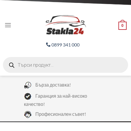
Skip
ADD ANYTHING HERE OR JUST REMOVE IT...
to
content
0
0899 341 000
Products
search
Бърза доставка!
Гаранция за най-високо
качество!
Професионален съвет!