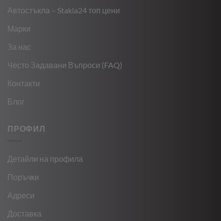
Автостъкла – Stakla24 топ цени
Марки
За нас
Често Задавани Въпроси (FAQ)
Контакти
Блог
ПРОФИЛ
Детайли на профила
Поръчки
Адреси
Доставка