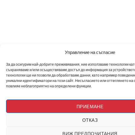
Управление на съгласие
За да осигурим най-добрите преживявания, ние използваме технологии като 
съхраняваме и/или осъществяваме достъп до информация за устройството
технологии ще ни позволи да обработваме данни, като например поведен
уникални идентификатори на този сайт. Несъгласието или оттеглянето на 
повлияе неблагоприятно на определени функции.
ПРИЕМАНЕ
ОТКАЗ
ВИЖ ПРЕДПОЧИТАНИЯ