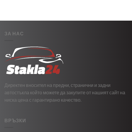
ЗА НАС
Директен вносител на предни, странични и задни
автостъкла който можете да закупите от нашият сайт на
ниска цена с гарантирано качество.
ВРЪЗКИ