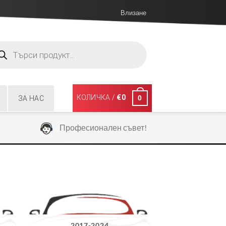
Влизане
ucts
ch
КОЛИЧКА /
€
0
0
ЗА НАС
Професионален съвет!
2017-2024