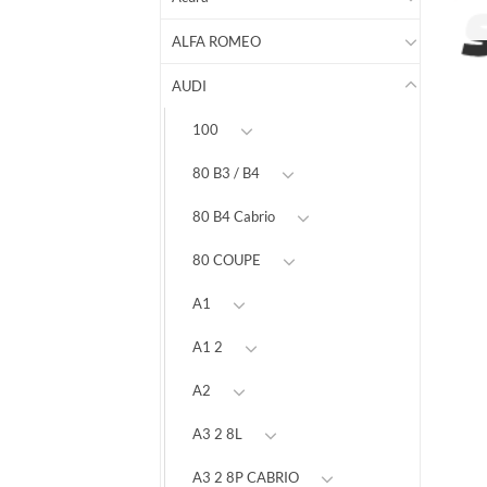
ALFA ROMEO
AUDI
100
80 B3 / B4
80 B4 Cabrio
80 COUPE
A1
A1 2
A2
A3 2 8L
A3 2 8P CABRIO