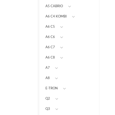
A5 CABRIO
A6 C4 KOMBI
A6 C5
A6 C6
A6 C7
A6 C8
A7
A8
E-TRON
Q2
Q3