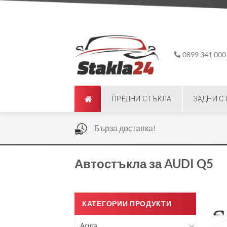
Skip
ADD ANYTHING HERE OR JUST REMOVE IT...
to
content
0899 341 000
ПРЕДНИ СТЪКЛА
ЗАДНИ С
|
Бърза доставка!
Автостъкла за AUDI Q5
КАТЕГОРИИ ПРОДУКТИ
Acura