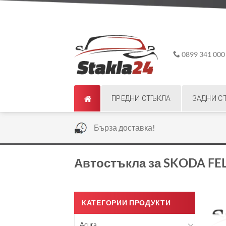
Skip
ADD ANYTHING HERE OR JUST REMOVE IT...
to
content
0899 341 000
ПРЕДНИ СТЪКЛА
ЗАДНИ С
|
Бърза доставка!
Автостъкла за SKODA FEL
КАТЕГОРИИ ПРОДУКТИ
Acura