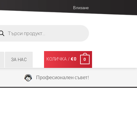
Влизане
ucts
ch
КОЛИЧКА /
€
0
0
ЗА НАС
Професионален съвет!