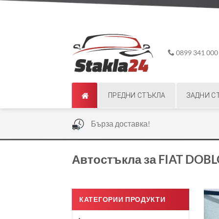
Skip
ADD ANYTHING HERE OR JUST REMOVE IT...
to
content
0899 341 000
ПРЕДНИ СТЪКЛА
ЗАДНИ С
|
Бърза доставка!
Автостъкла за FIAT DOB
КАТЕГОРИИ ПРОДУКТИ