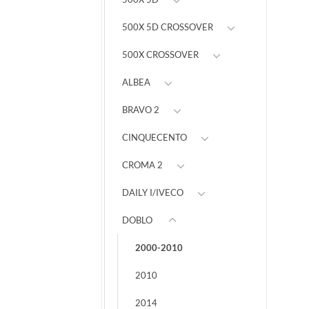
500X 5D CROSSOVER
500X CROSSOVER
ALBEA
BRAVO 2
CINQUECENTO
CROMA 2
DAILY I/IVECO
DOBLO
2000-2010
2010
2014