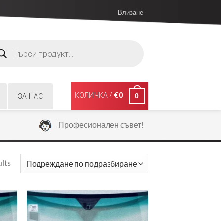
Влизане
ucts
ch
КОЛИЧКА /
€
0
0
ЗА НАС
Професионален съвет!
ults