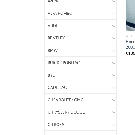
Acura
ALFA ROMEO
AUDI
2000
BENTLEY
Ново
2000
BMW
€
13
BUICK / PONITAC
BYD
CADILLAC
CHEVROLET / GMC
CHRYSLER / DODGE
CITROEN