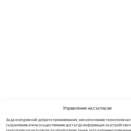
Управление на съгласие
За да осигурим най-добрите преживявания, ние използваме технологии като 
съхраняваме и/или осъществяваме достъп до информация за устройството
технологии ще ни позволи да обработваме данни, като например поведен