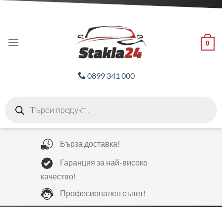
Skip
ADD ANYTHING HERE OR JUST REMOVE IT...
to
content
0
0899 341 000
Products
search
Бърза доставка!
Гаранция за най-високо
качество!
Професионален съвет!