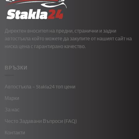
Директен вносител на предни, странични и задни
автостъкла който можете да закупите от нашият сайт на
ниска цена с гарантирано качество.
ВРЪЗКИ
Автостъкла – Stakla24 топ цени
Марки
За нас
Често Задавани Въпроси (FAQ)
Контакти