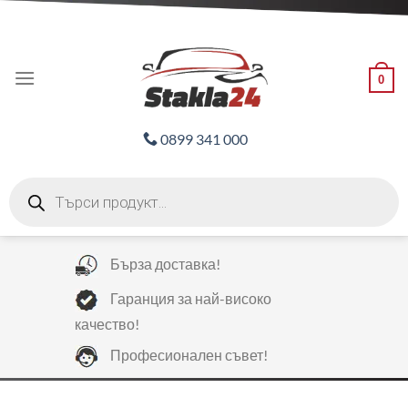
Skip
ADD ANYTHING HERE OR JUST REMOVE IT...
to
content
0
0899 341 000
Products
search
Бърза доставка!
Гаранция за най-високо
качество!
Професионален съвет!