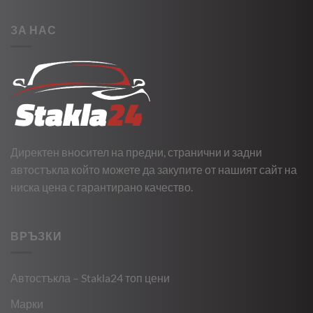
ЗА НАС
Директен вносител на предни, странични и задни
автостъкла който можете да закупите от нашият сайт на
ниска цена с гарантирано качество.
ВРЪЗКИ
Автостъкла – Stakla24 топ цени
Марки