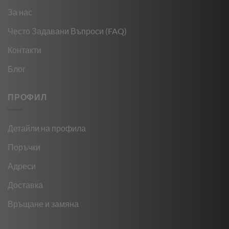
За нас
Често Задавани Въпроси (FAQ)
Контакти
Блог
ПРОФИЛ
Детайли на профила
Поръчки
Адреси
Доставка
Връщане и замяна