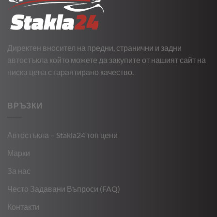
Директен вносител на предни, странични и задни
автостъкла който можете да закупите от нашият сайт на
ниска цена с гарантирано качество.
ВРЪЗКИ
Автостъкла – Stakla24 топ цени
Марки
За нас
Често Задавани Въпроси (FAQ)
Контакти