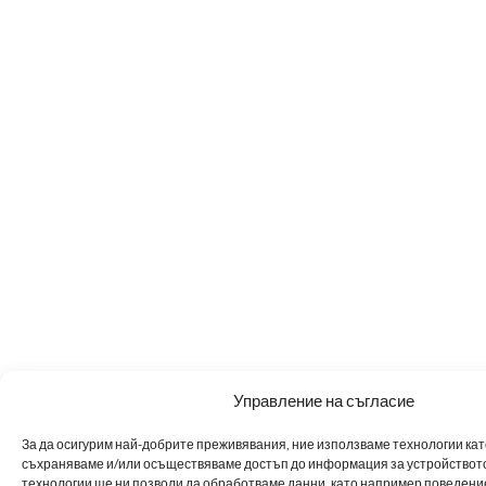
Управление на съгласие
За да осигурим най-добрите преживявания, ние използваме технологии като 
съхраняваме и/или осъществяваме достъп до информация за устройството
технологии ще ни позволи да обработваме данни, като например поведен