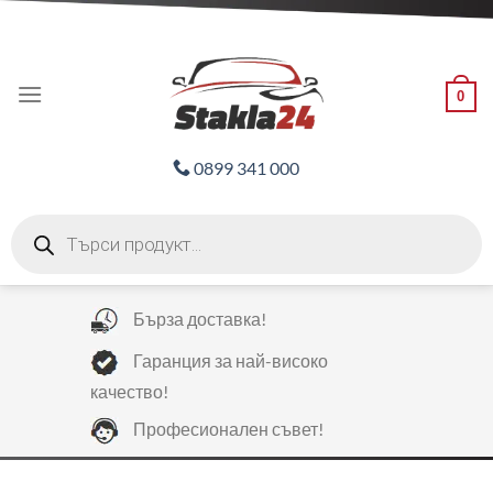
Skip
ADD ANYTHING HERE OR JUST REMOVE IT...
to
content
0
0899 341 000
Products
search
Бърза доставка!
Гаранция за най-високо
качество!
Професионален съвет!