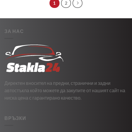
1
2
ЗА НАС
Директен вносител на предни, странични и задни
автостъкла който можете да закупите от нашият сайт на
ниска цена с гарантирано качество.
ВРЪЗКИ