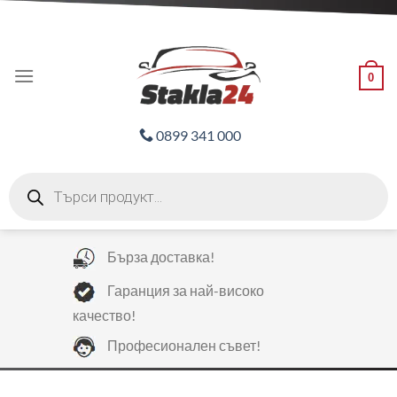
Skip
ADD ANYTHING HERE OR JUST REMOVE IT...
to
content
0
0899 341 000
Products
search
Бърза доставка!
Гаранция за най-високо
качество!
Професионален съвет!