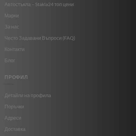
Автостъкла – Stakla24 топ цени
Марки
За нас
Често Задавани Въпроси (FAQ)
Контакти
Блог
ПРОФИЛ
Детайли на профила
Поръчки
Адреси
Доставка