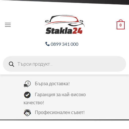
Skip
ADD ANYTHING HERE OR JUST REMOVE IT...
to
content
0
0899 341 000
Products
search
Бърза доставка!
Гаранция за най-високо
качество!
Професионален съвет!