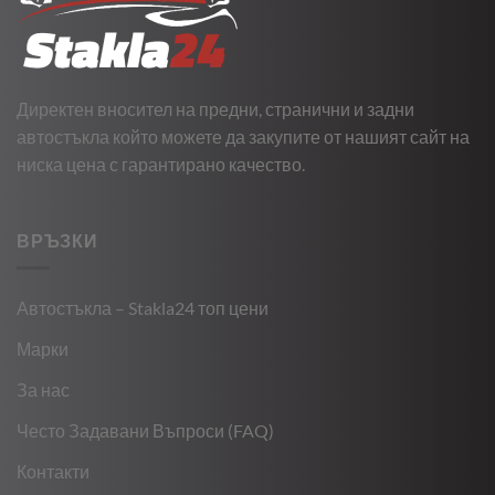
Директен вносител на предни, странични и задни
автостъкла който можете да закупите от нашият сайт на
ниска цена с гарантирано качество.
ВРЪЗКИ
Автостъкла – Stakla24 топ цени
Марки
За нас
Често Задавани Въпроси (FAQ)
Контакти