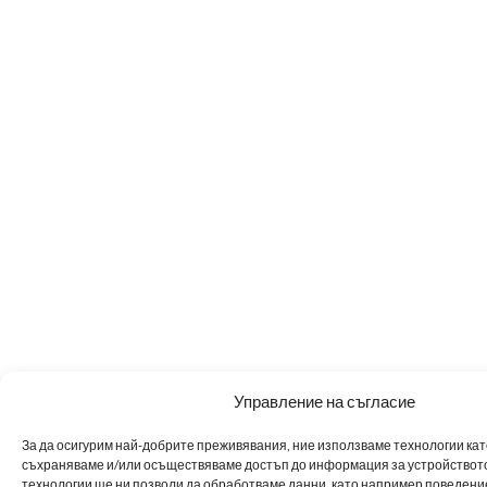
Управление на съгласие
За да осигурим най-добрите преживявания, ние използваме технологии като 
съхраняваме и/или осъществяваме достъп до информация за устройството
технологии ще ни позволи да обработваме данни, като например поведен