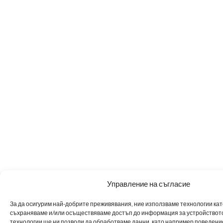
Управление на съгласие
За да осигурим най-добрите преживявания, ние използваме технологии като 
съхраняваме и/или осъществяваме достъп до информация за устройството
технологии ще ни позволи да обработваме данни, като например поведен