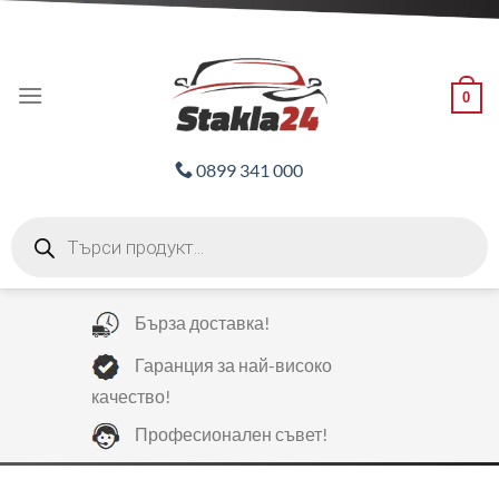
Skip
ADD ANYTHING HERE OR JUST REMOVE IT...
to
content
0
0899 341 000
Products
search
Бърза доставка!
Гаранция за най-високо
качество!
Професионален съвет!