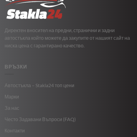
Директен вносител на предни, странични и задни
автостъкла който можете да закупите от нашият сайт на
ниска цена с гарантирано качество.
ВРЪЗКИ
Автостъкла – Stakla24 топ цени
Марки
За нас
Често Задавани Въпроси (FAQ)
Контакти