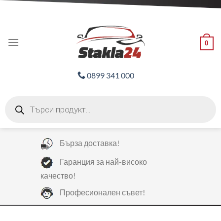
Skip
ADD ANYTHING HERE OR JUST REMOVE IT...
to
content
0
0899 341 000
Products
search
Бърза доставка!
Гаранция за най-високо
качество!
Професионален съвет!