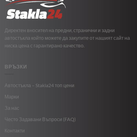
Директен вносител на предни, странични и задни
автостъкла който можете да закупите от нашият сайт на
ниска цена с гарантирано качество.
ВРЪЗКИ
Автостъкла – Stakla24 топ цени
Марки
За нас
Често Задавани Въпроси (FAQ)
Контакти