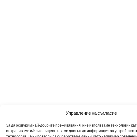
Управление на съгласие
За да осигурим най-добрите преживявания, ние използваме технологии като 
съхраняваме и/или осъществяваме достъп до информация за устройството
технологии ще ни позволи да обработваме данни, като например поведен