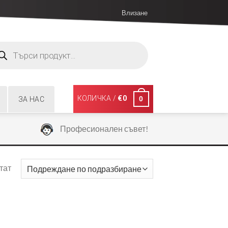
Влизане
ucts
ch
КОЛИЧКА /
€
0
0
ЗА НАС
Професионален съвет!
тат