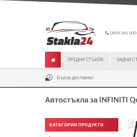
Skip
ADD ANYTHING HERE OR JUST REMOVE IT...
to
content
0899 341 000
ПРЕДНИ СТЪКЛА
ЗАДНИ С
|
Бърза доставка!
Автостъкла за INFINITI Q
КАТЕГОРИИ ПРОДУКТИ