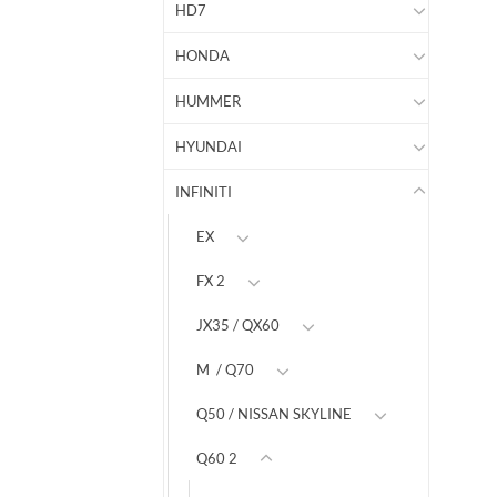
HD7
HONDA
HUMMER
HYUNDAI
INFINITI
EX
FX 2
JX35 / QX60
M / Q70
Q50 / NISSAN SKYLINE
Q60 2