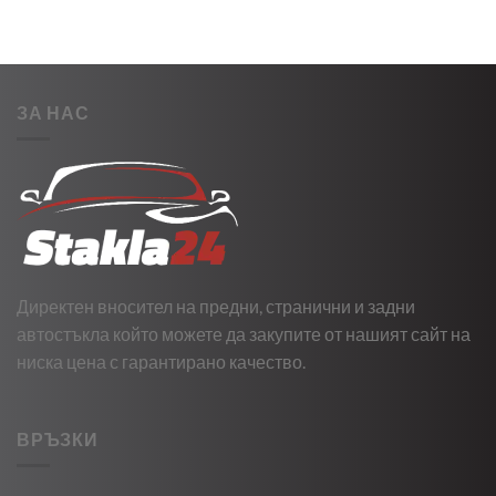
ЗА НАС
Директен вносител на предни, странични и задни
автостъкла който можете да закупите от нашият сайт на
ниска цена с гарантирано качество.
ВРЪЗКИ