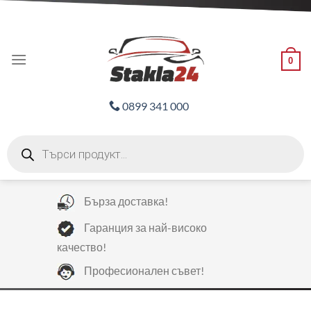
Skip
ADD ANYTHING HERE OR JUST REMOVE IT...
to
content
0
0899 341 000
Products
search
Бърза доставка!
Гаранция за най-високо
качество!
Професионален съвет!