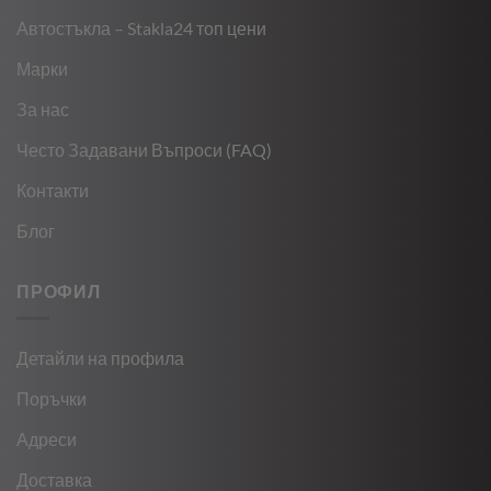
Автостъкла – Stakla24 топ цени
Марки
За нас
Често Задавани Въпроси (FAQ)
Контакти
Блог
ПРОФИЛ
Детайли на профила
Поръчки
Адреси
Доставка