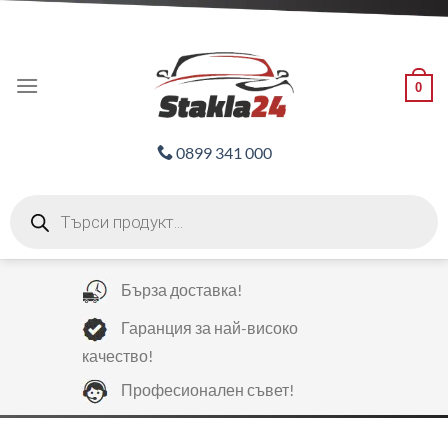
Skip
ADD ANYTHING HERE OR JUST REMOVE IT...
to
content
0
0899 341 000
Products
search
Бърза доставка!
Гаранция за най-високо
качество!
Професионален съвет!