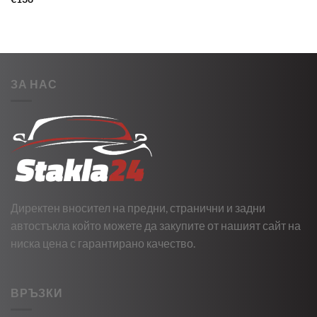
ЗА НАС
Директен вносител на предни, странични и задни
автостъкла който можете да закупите от нашият сайт на
ниска цена с гарантирано качество.
ВРЪЗКИ