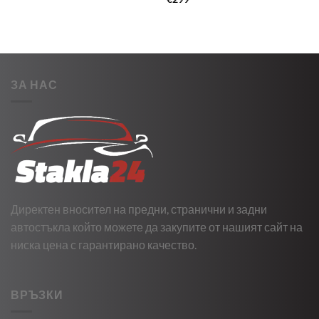
ЗА НАС
Директен вносител на предни, странични и задни
автостъкла който можете да закупите от нашият сайт на
ниска цена с гарантирано качество.
ВРЪЗКИ