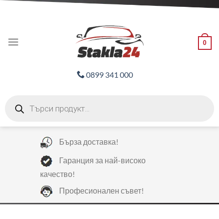
Skip
ADD ANYTHING HERE OR JUST REMOVE IT...
to
content
0
0899 341 000
Products
search
Бърза доставка!
Гаранция за най-високо
качество!
Професионален съвет!