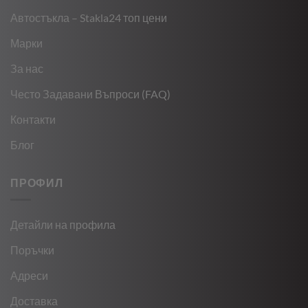
Автостъкла – Stakla24 топ цени
Марки
За нас
Често Задавани Въпроси (FAQ)
Контакти
Блог
ПРОФИЛ
Детайли на профила
Поръчки
Адреси
Доставка