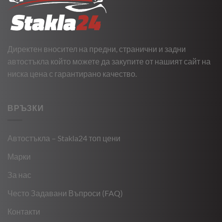
Директен вносител на предни, странични и задни
автостъкла който можете да закупите от нашият сайт на
ниска цена с гарантирано качество.
ВРЪЗКИ
Автостъкла – Stakla24 топ цени
Марки
За нас
Често Задавани Въпроси (FAQ)
Контакти