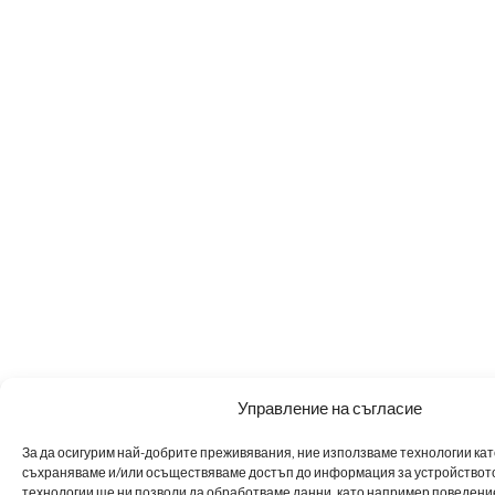
Управление на съгласие
За да осигурим най-добрите преживявания, ние използваме технологии като 
съхраняваме и/или осъществяваме достъп до информация за устройството
технологии ще ни позволи да обработваме данни, като например поведен