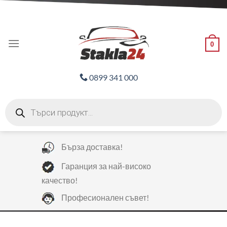
Skip
ADD ANYTHING HERE OR JUST REMOVE IT...
to
content
0
0899 341 000
Products
search
Бърза доставка!
Гаранция за най-високо
качество!
Професионален съвет!