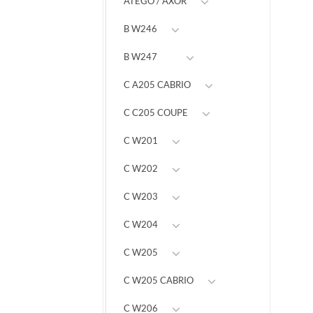
ATEGO / AXOR
B W246
B W247
C A205 CABRIO
C C205 COUPE
C W201
C W202
C W203
C W204
C W205
C W205 CABRIO
C W206