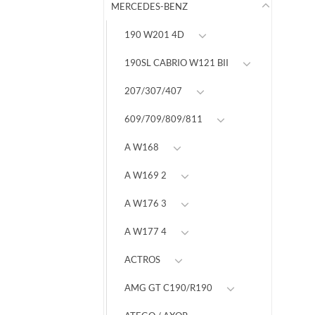
MERCEDES-BENZ
190 W201 4D
190SL CABRIO W121 BII
207/307/407
609/709/809/811
A W168
A W169 2
A W176 3
A W177 4
ACTROS
AMG GT C190/R190