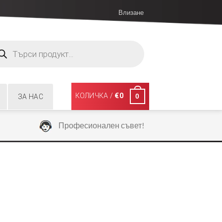
Влизане
ucts
ch
КОЛИЧКА /
€
0
0
ЗА НАС
Професионален съвет!