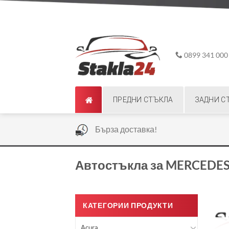
Skip
ADD ANYTHING HERE OR JUST REMOVE IT...
to
content
0899 341 000
ПРЕДНИ СТЪКЛА
ЗАДНИ С
|
Бърза доставка!
Автостъкла за MERCEDE
КАТЕГОРИИ ПРОДУКТИ
Acura