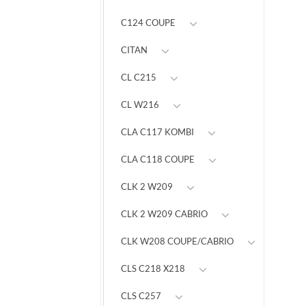
C124 COUPE
CITAN
CL C215
CL W216
CLA C117 KOMBI
CLA C118 COUPE
CLK 2 W209
CLK 2 W209 CABRIO
CLK W208 COUPE/CABRIO
CLS C218 X218
CLS C257