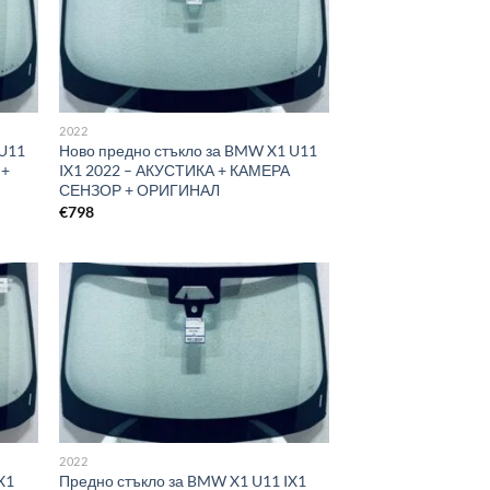
2022
 U11
Ново предно стъкло за BMW X1 U11
 +
IX1 2022 – АКУСТИКА + КАМЕРА
СЕНЗОР + ОРИГИНАЛ
€
798
2022
X1
Предно стъкло за BMW X1 U11 IX1