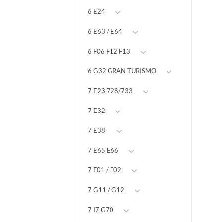
6 E24
6 E63 / E64
6 F06 F12 F13
6 G32 GRAN TURISMO
7 E23 728/733
7 E32
7 E38
7 E65 E66
7 F01 / F02
7 G11 / G12
7 I7 G70