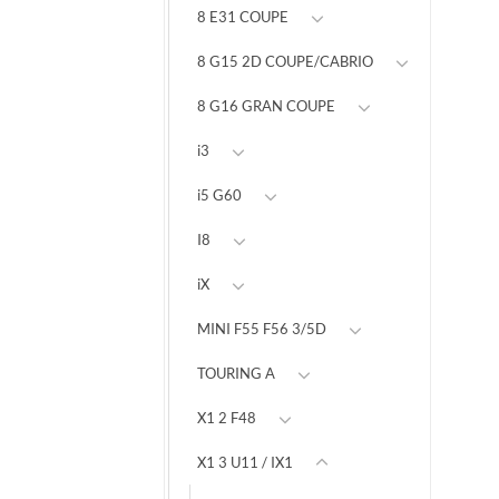
8 E31 COUPE
8 G15 2D COUPE/CABRIO
8 G16 GRAN COUPE
i3
i5 G60
I8
iX
MINI F55 F56 3/5D
TOURING A
X1 2 F48
X1 3 U11 / IX1