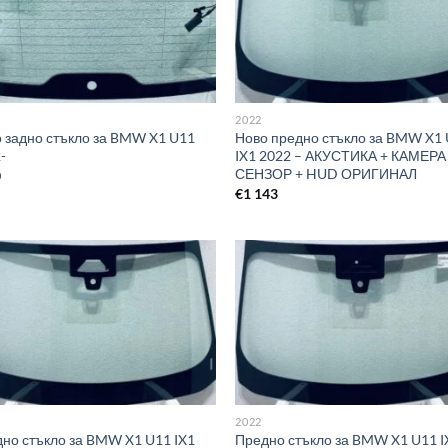
2022
 задно стъкло за BMW X1 U11
Ново предно стъкло за BMW X1
-
IX1 2022 – АКУСТИКА + КАМЕРА
СЕНЗОР + HUD ОРИГИНАЛ
0
€
1 143
2022
но стъкло за BMW X1 U11 IX1
Предно стъкло за BMW X1 U11 I