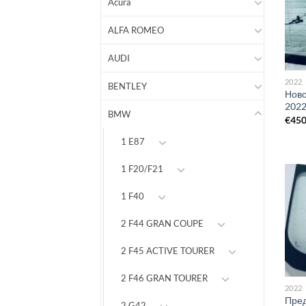
Acura
ALFA ROMEO
AUDI
2022
BENTLEY
Ново
2022
BMW
€
45
1 E87
1 F20/F21
1 F40
2 F44 GRAN COUPE
2 F45 ACTIVE TOURER
2 F46 GRAN TOURER
2022
Пред
2 G42