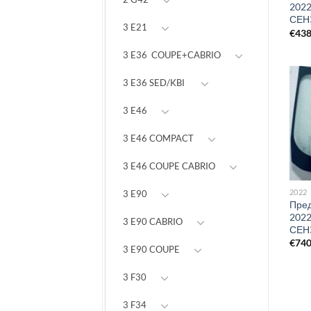
2022
СЕН
3 E21
€
43
3 E36 COUPE+CABRIO
3 E36 SED/KBI
3 E46
3 E46 COMPACT
3 E46 COUPE CABRIO
2022
3 E90
Пред
2022
3 E90 CABRIO
СЕН
€
74
3 E90 COUPE
3 F30
3 F34