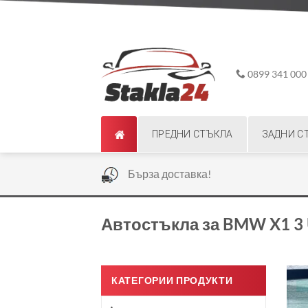
Skip
ADD ANYTHING HERE OR JUST REMOVE IT...
to
content
0899 341 000
ПРЕДНИ СТЪКЛА
ЗАДНИ С
|
Бърза доставка!
Автостъкла за BMW X1 3 U
КАТЕГОРИИ ПРОДУКТИ