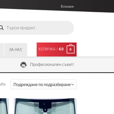
Влизане
ucts
ch
КОЛИЧКА /
€
0
0
ЗА НАС
Професионален съвет!
ults