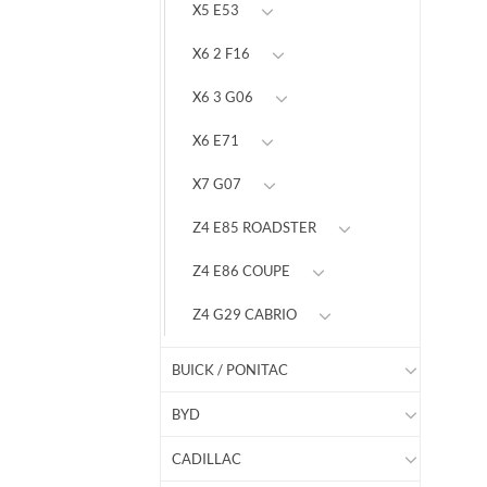
X5 E53
X6 2 F16
X6 3 G06
X6 E71
X7 G07
Z4 E85 ROADSTER
Z4 E86 COUPE
Z4 G29 CABRIO
BUICK / PONITAC
BYD
CADILLAC