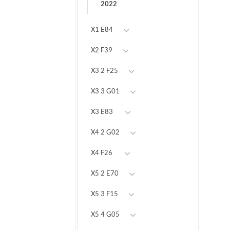
2022
X1 E84
X2 F39
X3 2 F25
X3 3 G01
X3 E83
X4 2 G02
X4 F26
X5 2 E70
X5 3 F15
X5 4 G05