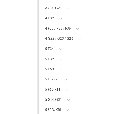
3 G20 G21
4 E89
4 F32 / F33 / F36
4 G22 / G23 / G26
5 E34
5 E39
5 E60
5 F07 GT
5 F10 F11
5 G30 G31
5 SED/KBI