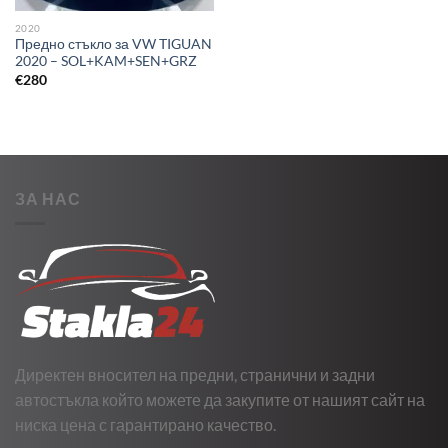
2020
Предно стъкло за VW TIGUAN
2020 – SOL+KAM+SEN+GRZ
€
280
ЗА НАС
Директен вносител на предни, странични и задни
автостъкла който можете да закупите от нашият сайт на
ниска цена с гарантирано качество.