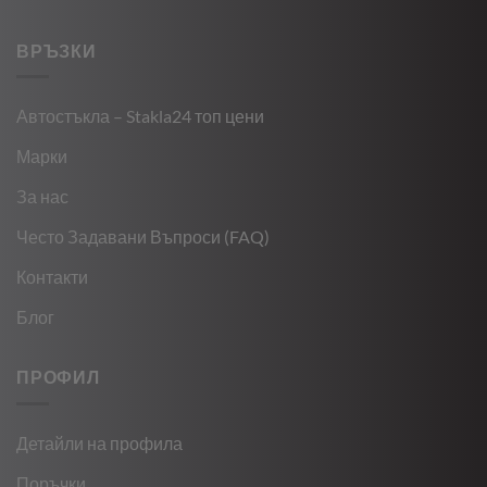
ВРЪЗКИ
Автостъкла – Stakla24 топ цени
Марки
За нас
Често Задавани Въпроси (FAQ)
Контакти
Блог
ПРОФИЛ
Детайли на профила
Поръчки