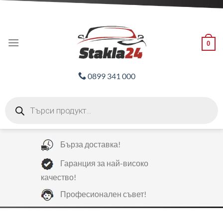
Skip
ADD ANYTHING HERE OR JUST REMOVE IT...
to
content
0
0899 341 000
Products
search
Бърза доставка!
Гаранция за най-високо
качество!
Професионален съвет!