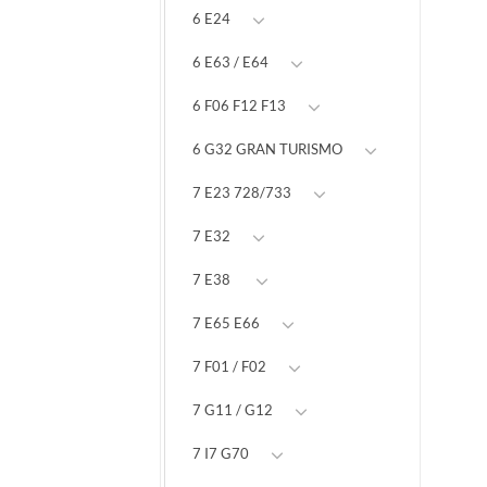
6 E24
6 E63 / E64
6 F06 F12 F13
6 G32 GRAN TURISMO
7 E23 728/733
7 E32
7 E38
7 E65 E66
7 F01 / F02
7 G11 / G12
7 I7 G70