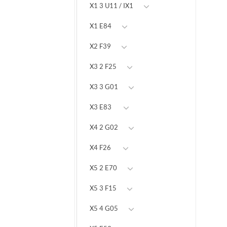
X1 3 U11 / IX1
X1 E84
X2 F39
X3 2 F25
X3 3 G01
X3 E83
X4 2 G02
X4 F26
X5 2 E70
X5 3 F15
X5 4 G05