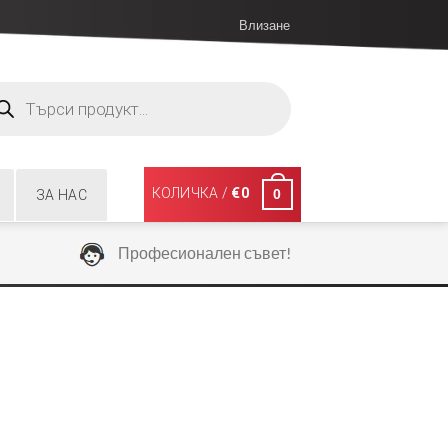
Влизане
ucts
ch
КОЛИЧКА /
€
0
0
ЗА НАС
Професионален съвет!