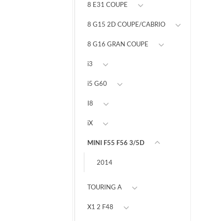
8 E31 COUPE
8 G15 2D COUPE/CABRIO
8 G16 GRAN COUPE
i3
i5 G60
I8
iX
MINI F55 F56 3/5D
2014
TOURING A
X1 2 F48