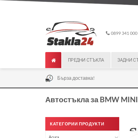
Skip
ADD ANYTHING HERE OR JUST REMOVE IT...
to
content
0899 341 000
ПРЕДНИ СТЪКЛА
ЗАДНИ С
|
Бърза доставка!
Автостъкла за BMW MINI 
КАТЕГОРИИ ПРОДУКТИ
Acura