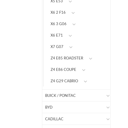
X5 E53
X6 2 F16
X6 3 G06
X6 E71
X7 G07
Z4 E85 ROADSTER
Z4 E86 COUPE
Z4 G29 CABRIO
BUICK / PONITAC
BYD
CADILLAC