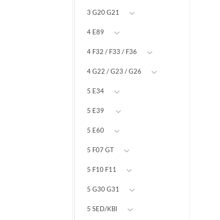
3 G20 G21
4 E89
4 F32 / F33 / F36
4 G22 / G23 / G26
5 E34
5 E39
5 E60
5 F07 GT
5 F10 F11
5 G30 G31
5 SED/KBI