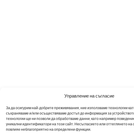
Управление на съгласие
За да осигурим най-добрите преживявания, ние използваме технологии като 
съхраняваме и/или осъществяваме достъп до информация за устройството
технологии ще ни позволи да обработваме данни, като например поведен
уникални идентификатори на този сайт. Несъгласието или оттеглянето на 
повлияе неблагоприятно на определени функции.