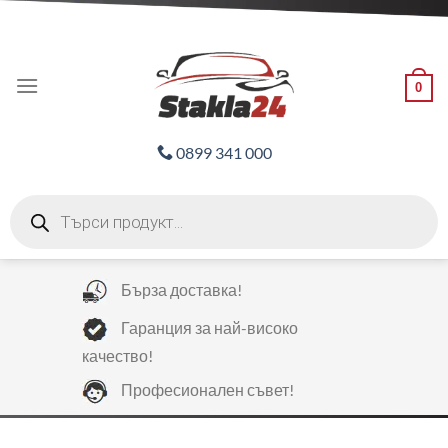
Skip
ADD ANYTHING HERE OR JUST REMOVE IT...
to
content
0
0899 341 000
Products
search
Бърза доставка!
Гаранция за най-високо
качество!
Професионален съвет!