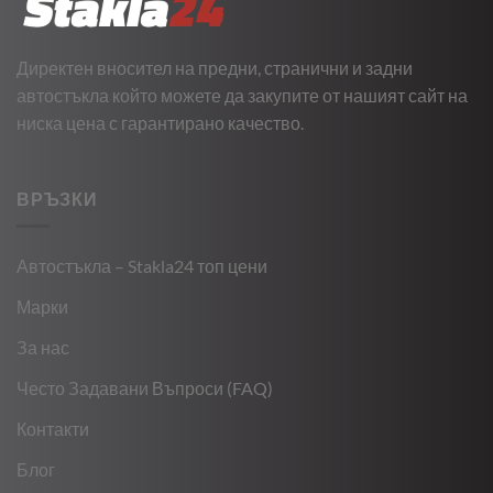
Директен вносител на предни, странични и задни
автостъкла който можете да закупите от нашият сайт на
ниска цена с гарантирано качество.
ВРЪЗКИ
Автостъкла – Stakla24 топ цени
Марки
За нас
Често Задавани Въпроси (FAQ)
Контакти
Блог