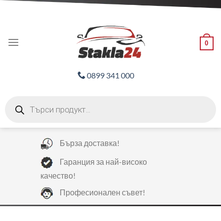
Skip
ADD ANYTHING HERE OR JUST REMOVE IT...
to
content
0
0899 341 000
Products
search
Бърза доставка!
Гаранция за най-високо
качество!
Професионален съвет!