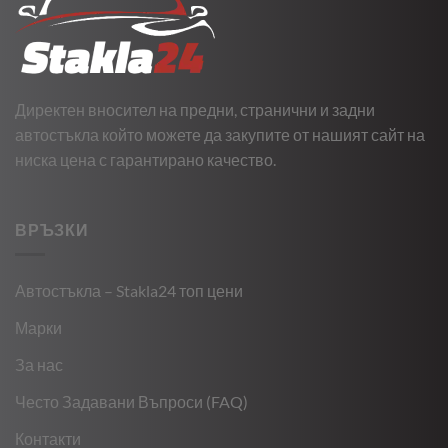
Директен вносител на предни, странични и задни
автостъкла който можете да закупите от нашият сайт на
ниска цена с гарантирано качество.
ВРЪЗКИ
Автостъкла – Stakla24 топ цени
Марки
За нас
Често Задавани Въпроси (FAQ)
Контакти