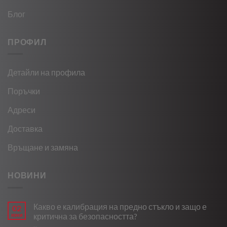
Блог
ПРОФИЛ
Детайли на профила
Поръчки
Адреси
Доставка
Връщане и замяна
НОВИНИ
Какво е калибрация на предно стъкло и защо е
02
юни
критична за безопасността?