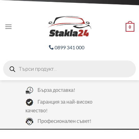
Skip
ADD ANYTHING HERE OR JUST REMOVE IT...
to
content
0
0899 341 000
Products
search
Бърза доставка!
Гаранция за най-високо
качество!
Професионален съвет!