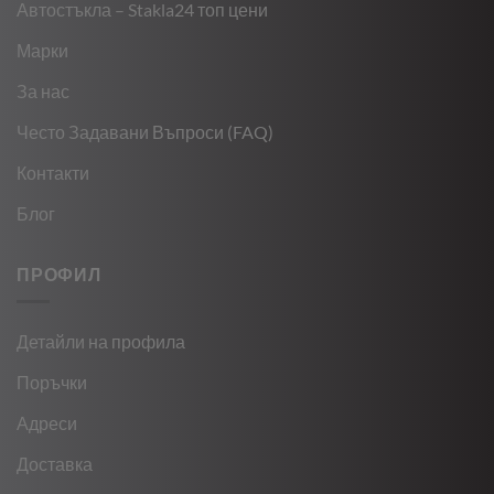
Автостъкла – Stakla24 топ цени
Марки
За нас
Често Задавани Въпроси (FAQ)
Контакти
Блог
ПРОФИЛ
Детайли на профила
Поръчки
Адреси
Доставка