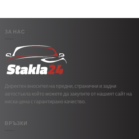
ЗА НАС
Директен вносител на предни, странични и задни
автостъкла който можете да закупите от нашият сайт на
ниска цена с гарантирано качество.
ВРЪЗКИ