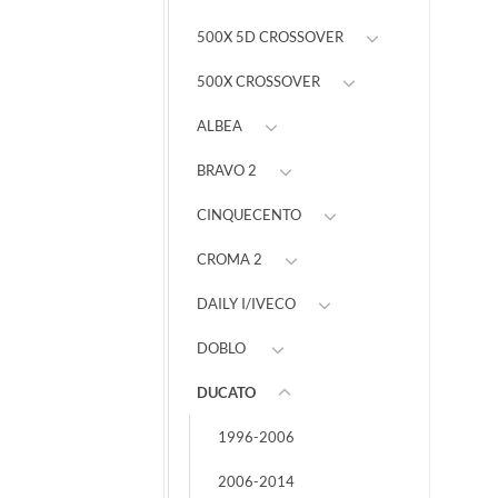
500X 5D CROSSOVER
500X CROSSOVER
ALBEA
BRAVO 2
CINQUECENTO
CROMA 2
DAILY I/IVECO
DOBLO
DUCATO
1996-2006
2006-2014