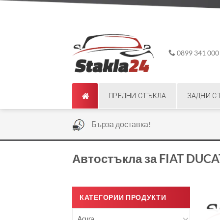
Skip
ADD ANYTHING HERE OR JUST REMOVE IT...
to
content
0899 341 000
ПРЕДНИ СТЪКЛА
ЗАДНИ С
|
Бърза доставка!
Автостъкла за FIAT DUC
КАТЕГОРИИ ПРОДУКТИ
Acura