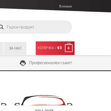
Влизане
ucts
ch
КОЛИЧКА /
€
0
0
ЗА НАС
Професионален съвет!
2014-2019