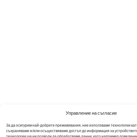
Управление на съгласие
За да осигурим най-добрите преживявания, ние използваме технологии като 
съхраняваме и/или осъществяваме достъп до информация за устройството
технологии ще ни позволи да обработваме данни, като например поведен