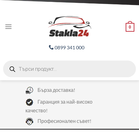
Skip
ADD ANYTHING HERE OR JUST REMOVE IT...
to
content
0
0899 341 000
Products
search
Бърза доставка!
Гаранция за най-високо
качество!
Професионален съвет!