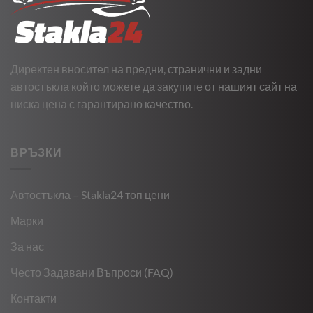
Директен вносител на предни, странични и задни
автостъкла който можете да закупите от нашият сайт на
ниска цена с гарантирано качество.
ВРЪЗКИ
Автостъкла – Stakla24 топ цени
Марки
За нас
Често Задавани Въпроси (FAQ)
Контакти