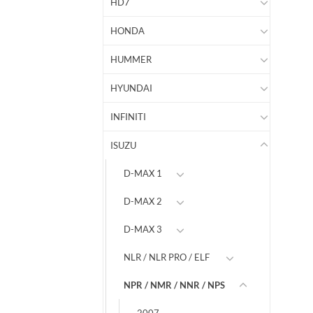
HD7
HONDA
HUMMER
HYUNDAI
INFINITI
ISUZU
D-MAX 1
D-MAX 2
D-MAX 3
NLR / NLR PRO / ELF
NPR / NMR / NNR / NPS