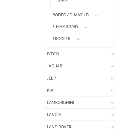
2007
RODEO / D-MAX 4D
S-MAX II 2/4D
TROOPER
IVECO
JAGUAR
JEEP
KIA
LAMBORGHINI
LANCIA
LAND ROVER