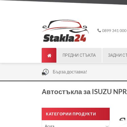
Skip
ADD ANYTHING HERE OR JUST REMOVE IT...
to
content
0899 341 000
ПРЕДНИ СТЪКЛА
ЗАДНИ С
|
Бърза доставка!
Автостъкла за ISUZU NPR 
КАТЕГОРИИ ПРОДУКТИ
Acura