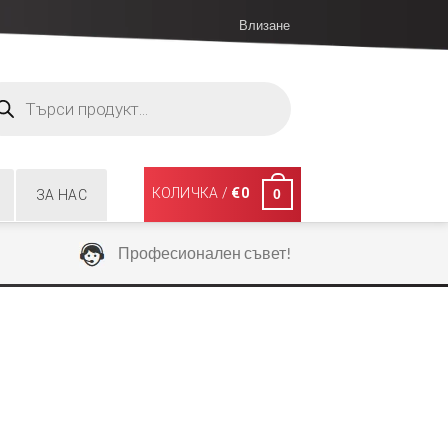
Влизане
ucts
ch
КОЛИЧКА /
€
0
0
ЗА НАС
Професионален съвет!