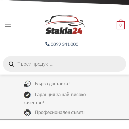
Skip
ADD ANYTHING HERE OR JUST REMOVE IT...
to
content
0
0899 341 000
Products
search
Бърза доставка!
Гаранция за най-високо
качество!
Професионален съвет!