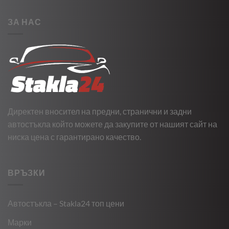
ЗА НАС
Директен вносител на предни, странични и задни
автостъкла който можете да закупите от нашият сайт на
ниска цена с гарантирано качество.
ВРЪЗКИ
Автостъкла – Stakla24 топ цени
Марки