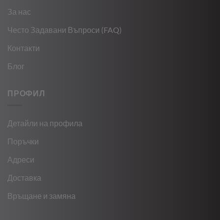
За нас
Често Задавани Въпроси (FAQ)
Контакти
Блог
ПРОФИЛ
Детайли на профила
Поръчки
Адреси
Доставка
Връщане и замяна