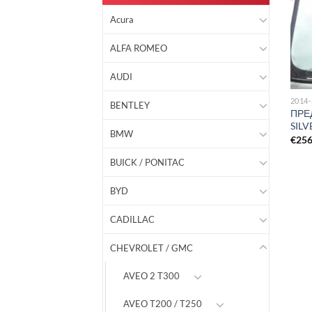
Acura
ALFA ROMEO
AUDI
2014
BENTLEY
ПРЕ
SILV
BMW
€
25
BUICK / PONITAC
BYD
CADILLAC
CHEVROLET / GMC
AVEO 2 T300
AVEO T200 / T250