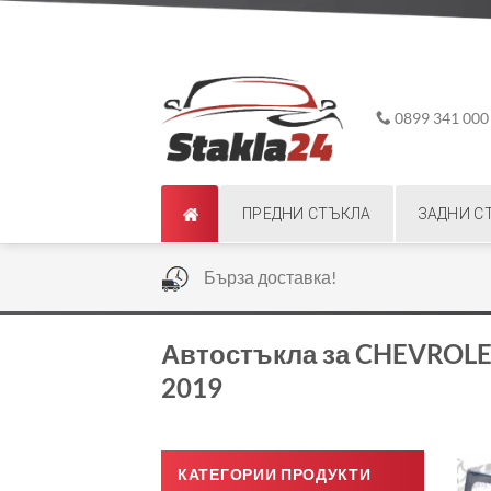
Skip
ADD ANYTHING HERE OR JUST REMOVE IT...
to
content
0899 341 000
ПРЕДНИ СТЪКЛА
ЗАДНИ С
|
Бърза доставка!
Автостъкла за CHEVROLE
2019
КАТЕГОРИИ ПРОДУКТИ