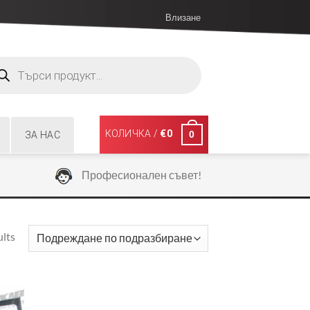
Влизане
ucts
ch
КОЛИЧКА /
€
0
0
ЗА НАС
Професионален съвет!
ults