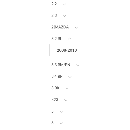
2 2
2 3
2|MAZDA
3 2 BL
2008-2013
3 3 BM/BN
3 4 BP
3 BK
323
5
6