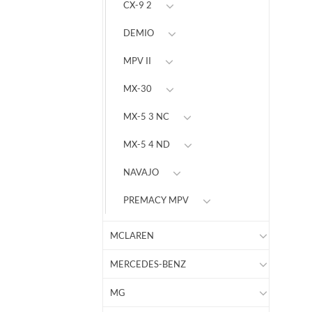
CX-9 2
DEMIO
MPV II
MX-30
MX-5 3 NC
MX-5 4 ND
NAVAJO
PREMACY MPV
MCLAREN
MERCEDES-BENZ
MG