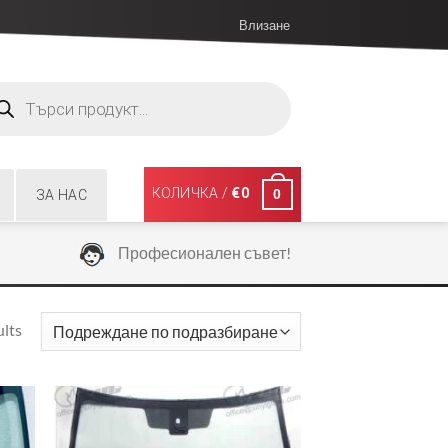
Влизане
ucts
ch
КОЛИЧКА /
€
0
0
ЗА НАС
Професионален съвет!
ults