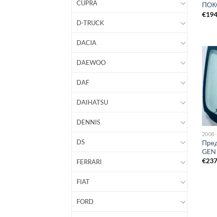
CUPRA
ПОК
€
19
D-TRUCK
DACIA
DAEWOO
DAF
DAIHATSU
DENNIS
2008
DS
Пред
GEN
€
23
FERRARI
FIAT
FORD