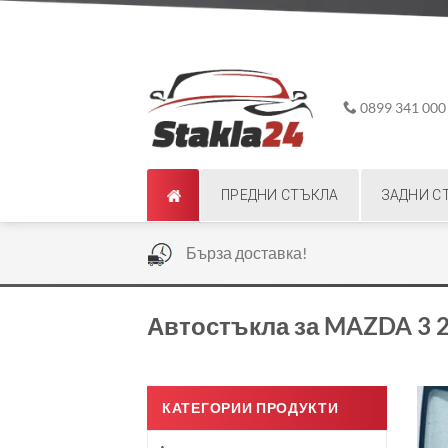
Skip
ADD ANYTHING HERE OR JUST REMOVE IT...
to
content
0899 341 000
ПРЕДНИ СТЪКЛА
ЗАДНИ С
|
Бърза доставка!
Автостъкла за MAZDA 3 2
КАТЕГОРИИ ПРОДУКТИ