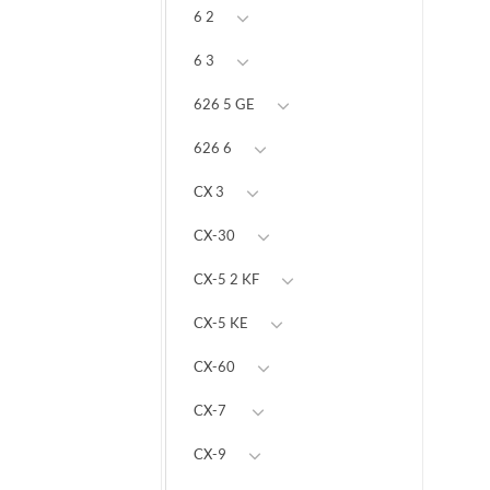
6 2
6 3
626 5 GE
626 6
CX 3
CX-30
CX-5 2 KF
CX-5 KE
CX-60
CX-7
CX-9