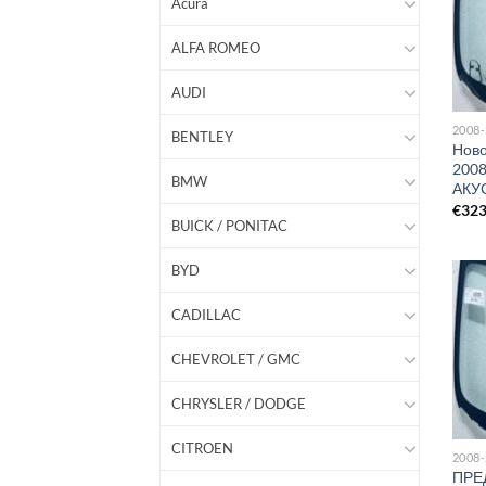
Acura
ALFA ROMEO
AUDI
2008
BENTLEY
Ново
2008
BMW
АКУ
€
32
BUICK / PONITAC
BYD
CADILLAC
CHEVROLET / GMC
CHRYSLER / DODGE
CITROEN
2008
ПРЕ