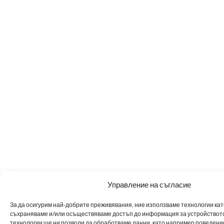
Управление на съгласие
За да осигурим най-добрите преживявания, ние използваме технологии като 
съхраняваме и/или осъществяваме достъп до информация за устройството
технологии ще ни позволи да обработваме данни, като например поведен