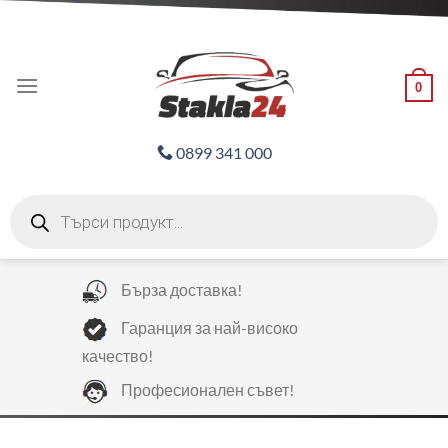
Skip
ADD ANYTHING HERE OR JUST REMOVE IT...
to
content
0
0899 341 000
Products
search
Бърза доставка!
Гаранция за най-високо
качество!
Професионален съвет!