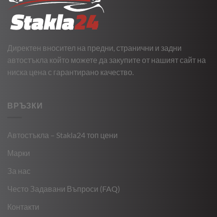
Директен вносител на предни, странични и задни
автостъкла който можете да закупите от нашият сайт на
ниска цена с гарантирано качество.
ВРЪЗКИ
Автостъкла – Stakla24 топ цени
Марки
За нас
Често Задавани Въпроси (FAQ)
Контакти