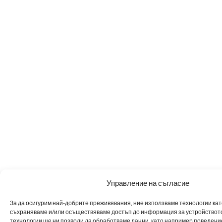
Управление на съгласие
За да осигурим най-добрите преживявания, ние използваме технологии като 
съхраняваме и/или осъществяваме достъп до информация за устройството
технологии ще ни позволи да обработваме данни, като например поведен