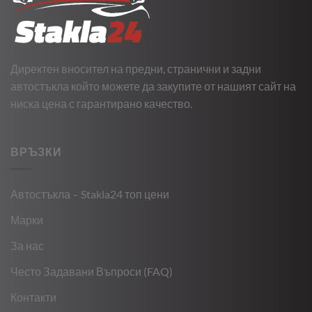
Директен вносител на предни, странични и задни
автостъкла който можете да закупите от нашият сайт на
ниска цена с гарантирано качество.
ВРЪЗКИ
Автостъкла – Stakla24 топ цени
Марки
За нас
Често Задавани Въпроси (FAQ)
Контакти