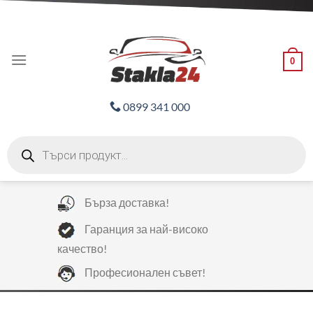
Skip
ADD ANYTHING HERE OR JUST REMOVE IT...
to
content
0
0899 341 000
Products
search
Бърза доставка!
Гаранция за най-високо
качество!
Професионален съвет!