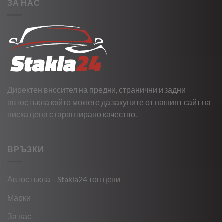
ЗА НАС
Директен вносител на предни, странични и задни
автостъкла който можете да закупите от нашият сайт на
ниска цена с гарантирано качество.
ВРЪЗКИ
Автостъкла – Stakla24 топ цени
Марки
За нас