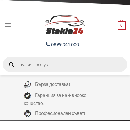
Skip
ADD ANYTHING HERE OR JUST REMOVE IT...
to
content
0
0899 341 000
Products
search
Бърза доставка!
Гаранция за най-високо
качество!
Професионален съвет!