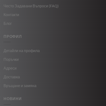
Често Задавани Въпроси (FAQ)
Контакти
Блог
ПРОФИЛ
Детайли на профила
Поръчки
Адреси
Доставка
Връщане и замяна
НОВИНИ