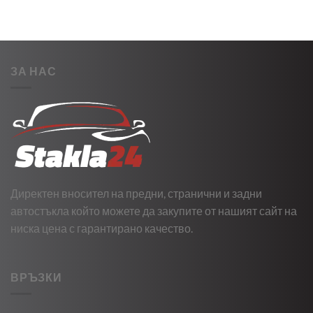
ЗА НАС
Директен вносител на предни, странични и задни
автостъкла който можете да закупите от нашият сайт на
ниска цена с гарантирано качество.
ВРЪЗКИ