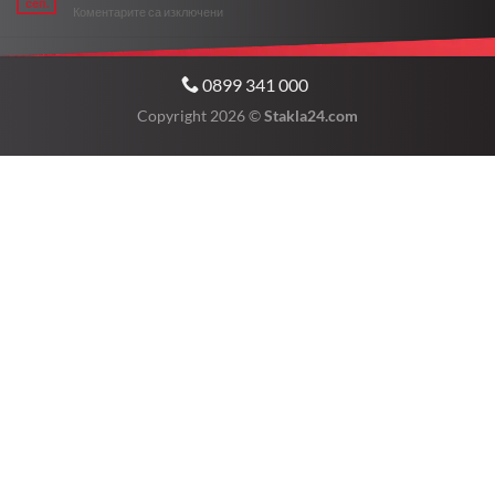
сеп.
да
за
Коментарите са изключени
в
работят
Кога
София:
и
да
Услуги
кога
подменим
и
ремонтът
0899 341 000
челното
съвети
е
стъкло?
Copyright 2026 ©
Stakla24.com
невъзможен?