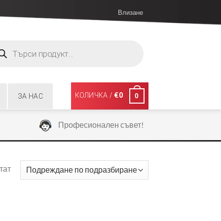
Влизане
ucts
ch
КОЛИЧКА /
€
0
0
ЗА НАС
Професионален съвет!
тат