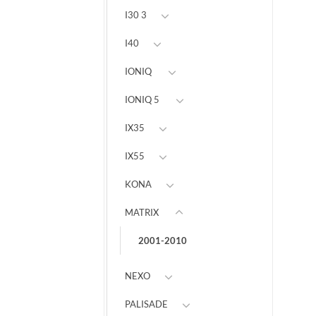
I30 3
I40
IONIQ
IONIQ 5
IX35
IX55
KONA
MATRIX
2001-2010
NEXO
PALISADE