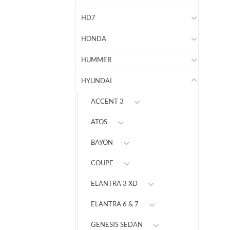
HD7
HONDA
HUMMER
HYUNDAI
ACCENT 3
ATOS
BAYON
COUPE
ELANTRA 3 XD
ELANTRA 6 & 7
GENESIS SEDAN