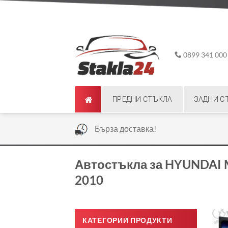
Skip
ADD ANYTHING HERE OR JUST REMOVE IT...
to
content
0899 341 000
ПРЕДНИ СТЪКЛА
ЗАДНИ С
|
Бърза доставка!
Автостъкла за HYUNDAI 
2010
КАТЕГОРИИ ПРОДУКТИ