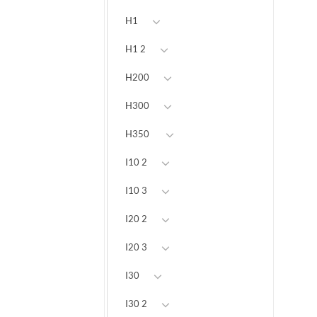
H1
H1 2
H200
H300
H350
I10 2
I10 3
I20 2
I20 3
I30
I30 2