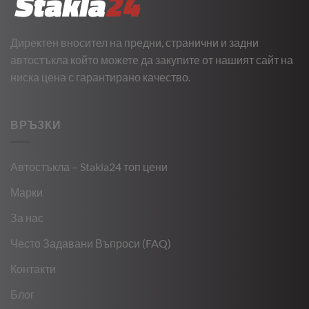
Директен вносител на предни, странични и задни
автостъкла който можете да закупите от нашият сайт на
ниска цена с гарантирано качество.
ВРЪЗКИ
Автостъкла – Stakla24 топ цени
Марки
За нас
Често Задавани Въпроси (FAQ)
Контакти
Блог