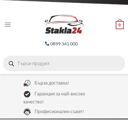
Skip
ADD ANYTHING HERE OR JUST REMOVE IT...
to
content
0
0899 341 000
Products
search
Бърза доставка!
Гаранция за най-високо
качество!
Професионален съвет!