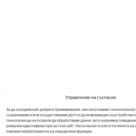
Управление на съгласие
За да осигурим най-добрите преживявания, ние използваме технологии като 
съхраняваме и/или осъществяваме достъп до информация за устройството
технологии ще ни позволи да обработваме данни, като например поведен
уникални идентификатори на този сайт. Несъгласието или оттеглянето на 
повлияе неблагоприятно на определени функции.