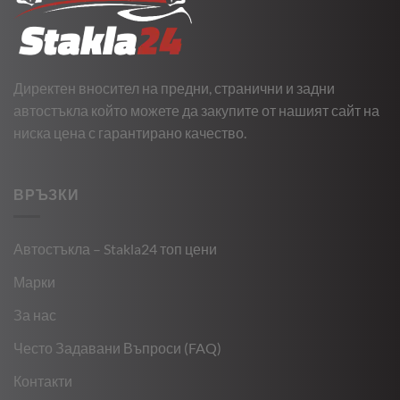
Директен вносител на предни, странични и задни
автостъкла който можете да закупите от нашият сайт на
ниска цена с гарантирано качество.
ВРЪЗКИ
Автостъкла – Stakla24 топ цени
Марки
За нас
Често Задавани Въпроси (FAQ)
Контакти