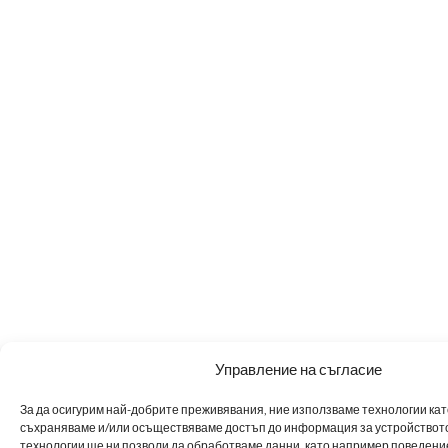
Управление на съгласие
За да осигурим най-добрите преживявания, ние използваме технологии като 
съхраняваме и/или осъществяваме достъп до информация за устройството
технологии ще ни позволи да обработваме данни, като например поведен