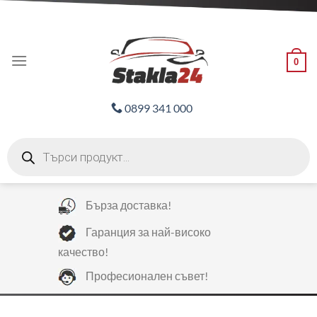
Skip
ADD ANYTHING HERE OR JUST REMOVE IT...
to
content
0
0899 341 000
Products
search
Бърза доставка!
Гаранция за най-високо
качество!
Професионален съвет!