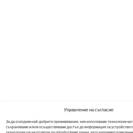
Управление на съгласие
За да осигурим най-добрите преживявания, ние използваме технологии като 
съхраняваме и/или осъществяваме достъп до информация за устройството
технологии ще ни позволи да обработваме данни, като например поведен