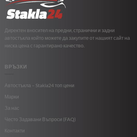
Директен вносител на предни, странични и задни
автостъкла който можете да закупите от нашият сайт на
ниска цена с гарантирано качество.
ВРЪЗКИ
Автостъкла – Stakla24 топ цени
Марки
За нас
Често Задавани Въпроси (FAQ)
Контакти