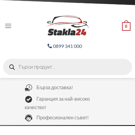
Skip
ADD ANYTHING HERE OR JUST REMOVE IT...
to
content
0
0899 341 000
Products
search
Бърза доставка!
Гаранция за най-високо
качество!
Професионален съвет!