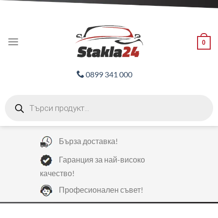
Skip
ADD ANYTHING HERE OR JUST REMOVE IT...
to
content
0
0899 341 000
Products
search
Бърза доставка!
Гаранция за най-високо
качество!
Професионален съвет!