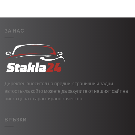
ЗА НАС
Директен вносител на предни, странични и задни
автостъкла който можете да закупите от нашият сайт на
ниска цена с гарантирано качество.
ВРЪЗКИ