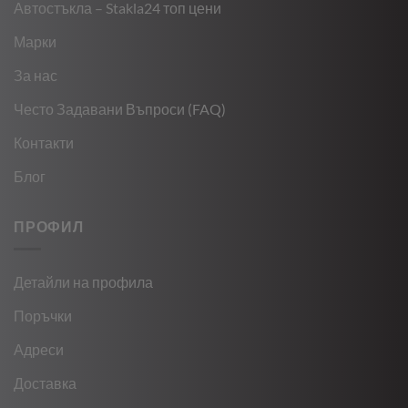
Автостъкла – Stakla24 топ цени
Марки
За нас
Често Задавани Въпроси (FAQ)
Контакти
Блог
ПРОФИЛ
Детайли на профила
Поръчки
Адреси
Доставка