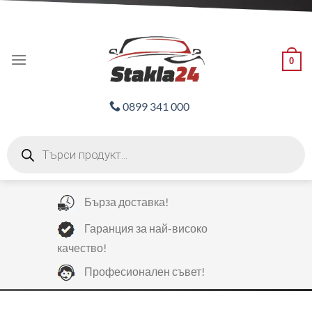
Skip
ADD ANYTHING HERE OR JUST REMOVE IT...
to
content
0
0899 341 000
Products
search
Бърза доставка!
Гаранция за най-високо
качество!
Професионален съвет!