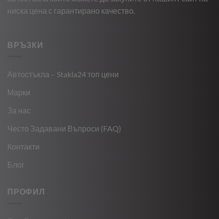
ниска цена с гарантирано качество.
ВРЪЗКИ
Автостъкла – Stakla24 топ цени
Марки
За нас
Често Задавани Въпроси (FAQ)
Контакти
Блог
ПРОФИЛ